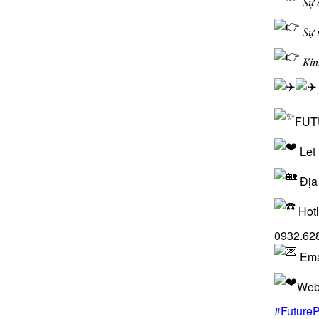
𝑆𝑢̛̣
𝑆𝑢̛̣ 
𝐾𝑖𝑛ℎ 
FUTU
Let
Địa 
Hotl
0932.62
Ema
Web
#Future