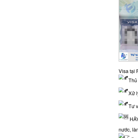
Visa tại
Thủ
Xử l
Tư v
HÃY
nước, là