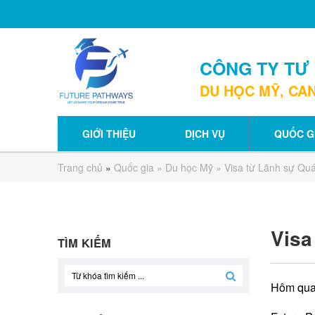
CÔNG TY TƯ
DU HỌC MỸ, CAN
GIỚI THIỆU
DỊCH VỤ
QUỐC G
Trang chủ
»
Quốc gia
»
Du học Mỹ
» Visa từ Lãnh sự Quá
Visa
TÌM KIẾM
Hôm qua