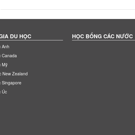
GIA DU HỌC
HỌC BỔNG CÁC NƯỚC
c Anh
c Canada
c Mỹ
c New Zealand
 Singapore
c Úc