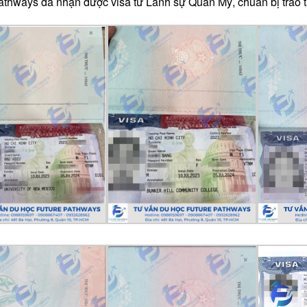
athways đã nhận được visa từ Lãnh sự Quán Mỹ, chuẩn bị trao 