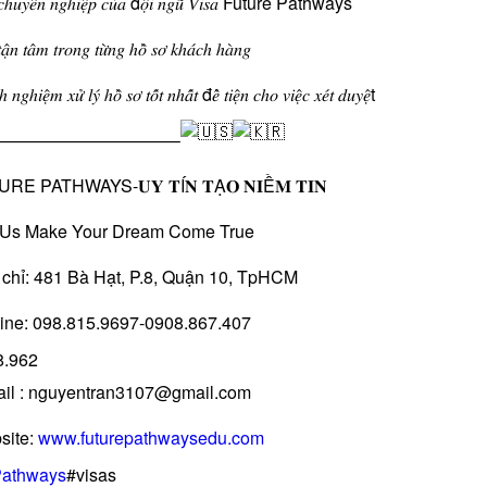
 𝑐ℎ𝑢𝑦𝑒̂𝑛 𝑛𝑔ℎ𝑖𝑒̣̂𝑝 𝑐𝑢̉𝑎 đ𝑜̣̂𝑖 𝑛𝑔𝑢̃ 𝑉𝑖𝑠𝑎 Future Pathways
𝑎̣̂𝑛 𝑡𝑎̂𝑚 𝑡𝑟𝑜𝑛𝑔 𝑡𝑢̛̀𝑛𝑔 ℎ𝑜̂̀ 𝑠𝑜̛ 𝑘ℎ𝑎́𝑐ℎ ℎ𝑎̀𝑛𝑔
𝑛𝑔ℎ𝑖𝑒̣̂𝑚 𝑥𝑢̛̉ 𝑙𝑦́ ℎ𝑜̂̀ 𝑠𝑜̛ 𝑡𝑜̂́𝑡 𝑛ℎ𝑎̂́𝑡 đ𝑒̂̉ 𝑡𝑖𝑒̣̂𝑛 𝑐ℎ𝑜 𝑣𝑖𝑒̣̂𝑐 𝑥𝑒́𝑡 𝑑𝑢𝑦𝑒̣̂t
——————————–
RE PATHWAYS-𝐔𝐘 𝐓Í𝐍 𝐓Ạ𝐎 𝐍𝐈Ề𝐌 𝐓𝐈𝐍
 Us Make Your Dream Come True
chỉ: 481 Bà Hạt, P.8, Quận 10, TpHCM
ine: 098.815.9697-0908.867.407
8.962
il : nguyentran3107@gmail.com
site:
www.futurepathwaysedu.com
Pathways
#visas