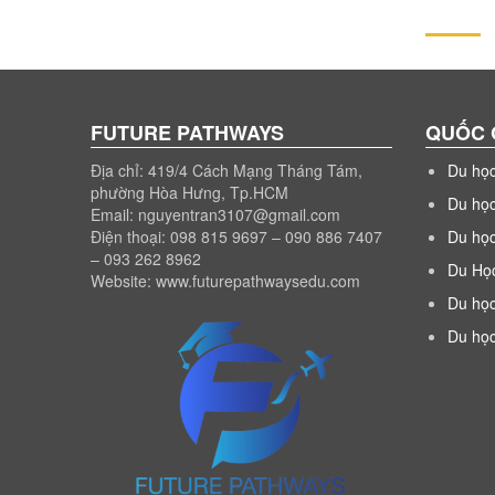
FUTURE PATHWAYS
QUỐC 
Địa chỉ: 419/4 Cách Mạng Tháng Tám,
Du họ
phường Hòa Hưng, Tp.HCM
Du họ
Email: nguyentran3107@gmail.com
Điện thoại: 098 815 9697 – 090 886 7407
Du họ
– 093 262 8962
Du Họ
Website: www.futurepathwaysedu.com
Du học
Du họ