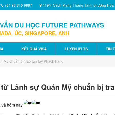
+84 98 815 9697
419/4 Cách Mạng Tháng Tám, phường Hòa
 VẤN DU HỌC FUTURE PATHWAYS
ADA, ÚC, SINGAPORE, ANH
IA
KẾT QUẢ VISA
LUYỆN IELTS
TIN 
n Mỹ chuẩn bị trao tận tay Khách hàng
 từ Lãnh sự Quán Mỹ chuẩn bị tra
 và hôm nay