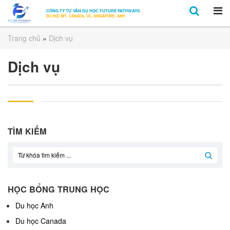
CÔNG TY TƯ VẤN DU HỌC FUTURE PATHWAYS
DU HỌC MỸ, CANADA, ÚC, SINGAPORE, ANH
Trang chủ
»
Dịch vụ
Dịch vụ
TÌM KIẾM
HỌC BỔNG TRUNG HỌC
Du học Anh
Du học Canada