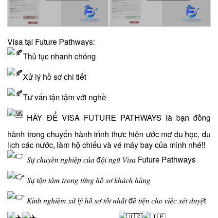
Visa tại Future Pathways:
Thủ tục nhanh chóng
Xử lý hồ sơ chi tiết
Tư vấn tận tậm với nghề
HÃY ĐỂ VISA FUTURE PATHWAYS là bạn đồng
hành trong chuyến hành trình thực hiện ước mơ du học, du
lịch các nước, làm hộ chiếu và vé máy bay của mình nhé!!
𝑆𝑢̛̣ 𝑐ℎ𝑢𝑦𝑒̂𝑛 𝑛𝑔ℎ𝑖𝑒̣̂𝑝 𝑐𝑢̉𝑎 đ𝑜̣̂𝑖 𝑛𝑔𝑢̃ 𝑉𝑖𝑠𝑎 Future Pathways
𝑆𝑢̛̣ 𝑡𝑎̣̂𝑛 𝑡𝑎̂𝑚 𝑡𝑟𝑜𝑛𝑔 𝑡𝑢̛̀𝑛𝑔 ℎ𝑜̂̀ 𝑠𝑜̛ 𝑘ℎ𝑎́𝑐ℎ ℎ𝑎̀𝑛𝑔
𝐾𝑖𝑛ℎ 𝑛𝑔ℎ𝑖𝑒̣̂𝑚 𝑥𝑢̛̉ 𝑙𝑦́ ℎ𝑜̂̀ 𝑠𝑜̛ 𝑡𝑜̂́𝑡 𝑛ℎ𝑎̂́𝑡 đ𝑒̂̉ 𝑡𝑖𝑒̣̂𝑛 𝑐ℎ𝑜 𝑣𝑖𝑒̣̂𝑐 𝑥𝑒́𝑡 𝑑𝑢𝑦𝑒̣̂t