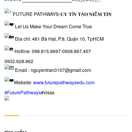
——————————–
FUTURE PATHWAYS-𝐔𝐘 𝐓Í𝐍 𝐓Ạ𝐎 𝐍𝐈Ề𝐌 𝐓𝐈𝐍
Let Us Make Your Dream Come True
Địa chỉ: 481 Bà Hạt, P.8, Quận 10, TpHCM
Hotline: 098.815.9697-0908.867.407
0932.628.962
Email : nguyentran3107@gmail.com
Website:
www.futurepathwaysedu.com
#FuturePathways
#visas