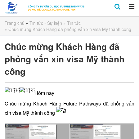
CÔNG TY TƯ VẤN DU HỌC FUTURE PATHWAYS
DU HỌC MỸ, CANADA, ÚC, SINGAPORE, ANH
Trang chủ
»
Tin tức - Sự kiện
»
Tin tức
» Chúc mừng Khách Hàng đã phỏng vấn xin visa Mỹ thành công
Chúc mừng Khách Hàng đã
phỏng vấn xin visa Mỹ thành
công
Hôm nay
Chúc mừng Khách Hàng Future Pathways đã phỏng vấn
xin visa Mỹ thành công