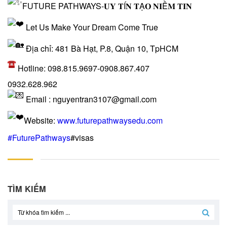
FUTURE PATHWAYS-𝐔𝐘 𝐓Í𝐍 𝐓Ạ𝐎 𝐍𝐈Ề𝐌 𝐓𝐈𝐍
Let Us Make Your Dream Come True
Địa chỉ: 481 Bà Hạt, P.8, Quận 10, TpHCM
Hotline: 098.815.9697-0908.867.407
0932.628.962
Email : nguyentran3107@gmail.com
Website:
www.futurepathwaysedu.com
#FuturePathways
#visas
TÌM KIẾM