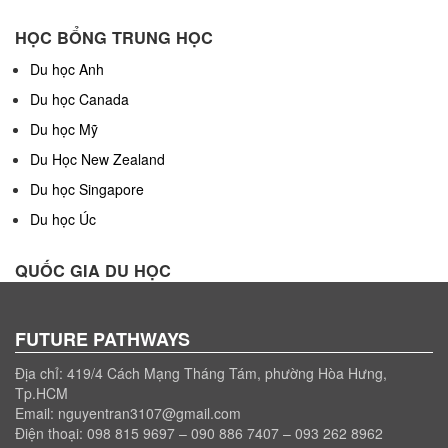
HỌC BỔNG TRUNG HỌC
Du học Anh
Du học Canada
Du học Mỹ
Du Học New Zealand
Du học Singapore
Du học Úc
QUỐC GIA DU HỌC
FUTURE PATHWAYS
Địa chỉ: 419/4 Cách Mạng Tháng Tám, phường Hòa Hưng,
Tp.HCM
Email: nguyentran3107@gmail.com
Điện thoại: 098 815 9697 – 090 886 7407 – 093 262 8962