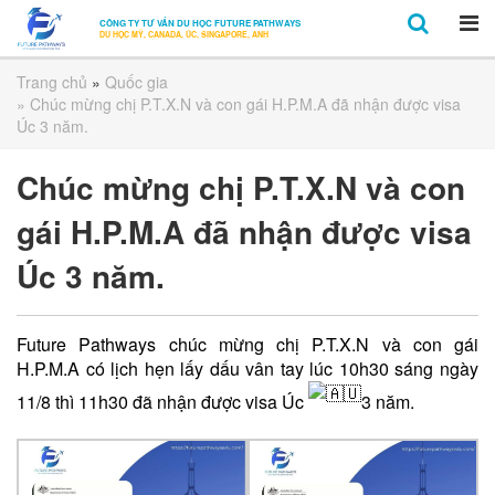
CÔNG TY TƯ VẤN DU HỌC FUTURE PATHWAYS
DU HỌC MỸ, CANADA, ÚC, SINGAPORE, ANH
Trang chủ
»
Quốc gia
» Chúc mừng chị P.T.X.N và con gái H.P.M.A đã nhận được visa
Úc 3 năm.
Chúc mừng chị P.T.X.N và con
gái H.P.M.A đã nhận được visa
Úc 3 năm.
Future Pathways chúc mừng chị P.T.X.N và con gái
H.P.M.A có lịch hẹn lấy dấu vân tay lúc 10h30 sáng ngày
11/8 thì 11h30 đã nhận được visa Úc
3 năm.