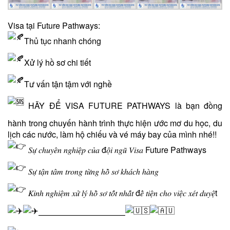
Visa tại Future Pathways:
Thủ tục nhanh chóng
Xử lý hồ sơ chi tiết
Tư vấn tận tậm với nghề
HÃY ĐỂ VISA FUTURE PATHWAYS là bạn đồng
hành trong chuyến hành trình thực hiện ước mơ du học, du
lịch các nước, làm hộ chiếu và vé máy bay của mình nhé!!
𝑆𝑢̛̣ 𝑐ℎ𝑢𝑦𝑒̂𝑛 𝑛𝑔ℎ𝑖𝑒̣̂𝑝 𝑐𝑢̉𝑎 đ𝑜̣̂𝑖 𝑛𝑔𝑢̃ 𝑉𝑖𝑠𝑎 Future Pathways
𝑆𝑢̛̣ 𝑡𝑎̣̂𝑛 𝑡𝑎̂𝑚 𝑡𝑟𝑜𝑛𝑔 𝑡𝑢̛̀𝑛𝑔 ℎ𝑜̂̀ 𝑠𝑜̛ 𝑘ℎ𝑎́𝑐ℎ ℎ𝑎̀𝑛𝑔
𝐾𝑖𝑛ℎ 𝑛𝑔ℎ𝑖𝑒̣̂𝑚 𝑥𝑢̛̉ 𝑙𝑦́ ℎ𝑜̂̀ 𝑠𝑜̛ 𝑡𝑜̂́𝑡 𝑛ℎ𝑎̂́𝑡 đ𝑒̂̉ 𝑡𝑖𝑒̣̂𝑛 𝑐ℎ𝑜 𝑣𝑖𝑒̣̂𝑐 𝑥𝑒́𝑡 𝑑𝑢𝑦𝑒̣̂t
——————————–