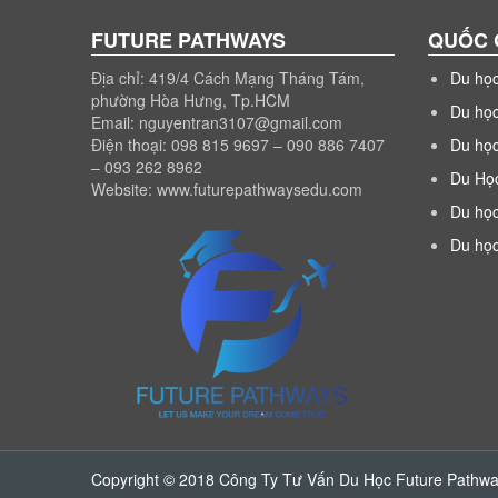
FUTURE PATHWAYS
QUỐC 
Địa chỉ: 419/4 Cách Mạng Tháng Tám,
Du họ
phường Hòa Hưng, Tp.HCM
Du họ
Email: nguyentran3107@gmail.com
Điện thoại: 098 815 9697 – 090 886 7407
Du họ
– 093 262 8962
Du Họ
Website: www.futurepathwaysedu.com
Du học
Du họ
Copyright © 2018 Công Ty Tư Vấn Du Học Future Pathw