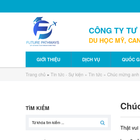
CÔNG TY TƯ
DU HỌC MỸ, CAN
GIỚI THIỆU
DỊCH VỤ
QUỐC G
Trang chủ
»
Tin tức - Sự kiện
»
Tin tức
» Chúc mừng anh 
Chúc
TÌM KIẾM
Thật vui