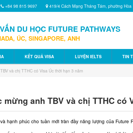
+84 98 815 9697
419/4 Cách Mạng Tháng Tám, phường Hòa
 VẤN DU HỌC FUTURE PATHWAYS
ADA, ÚC, SINGAPORE, ANH
IA
KẾT QUẢ VISA
LUYỆN IELTS
TIN 
TBV và chị TTHC có Visa Úc thời hạn 3 năm
 mừng anh TBV và chị TTHC có V
 và hạnh phúc cho tuần mới tràn đầy năng lượng của Future