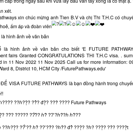
m cấp trong ngày sau khi vừa lấy dấu vân tay xong là có thật ạ.
n xét.
athways xin chúc mừng anh Tien B.V và chị Thi T.H.C có chuy
 khoẻ, ấm áp và đoàn viên
ĐỂ VISA FUTURE PATHWAYS là bạn đồng hành trong chuyến hàn
!!
?ℎ???̂? ??ℎ??̣̂? ??̉? đ?̣̂? ???̃ ???? Future Pathways
?̣̂? ??̂? ????? ??̛̀?? ℎ?̂̀ ??̛ ?ℎ?́?ℎ ℎ?̀??
?ℎ??̣̂? ??̛̉ ??́ ℎ?̂̀ ??̛ ??̂́? ?ℎ?̂́? đ?̂̉ ???̣̂? ?ℎ? ???̣̂? ??́? ????̣̂t