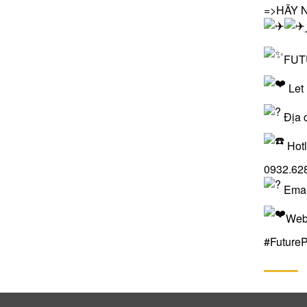
=>HÃY 
FUT
Let
Địa c
Hotl
0932.62
Emai
Web
#Future