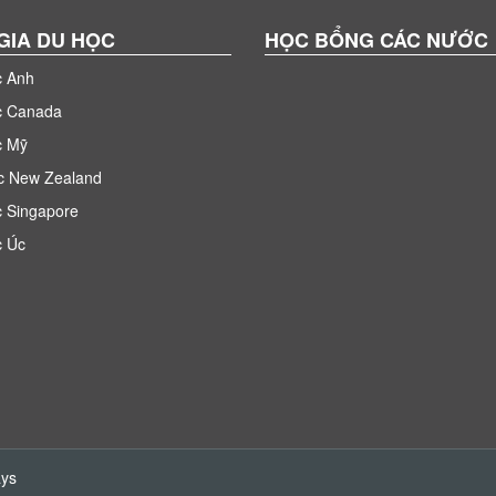
GIA DU HỌC
HỌC BỔNG CÁC NƯỚC
c Anh
c Canada
c Mỹ
c New Zealand
 Singapore
c Úc
ays