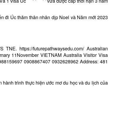
 Và 1 visa Úc
vừa được cấp thời hạn 3 năm
ến đi Úc thăm thân nhân dịp Noel và Năm mới 2023
h trình thực hiện ước mơ du học và du lịch của