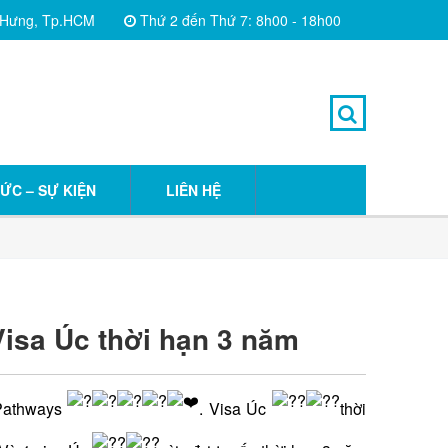
 Hưng, Tp.HCM
Thứ 2 đến Thứ 7: 8h00 - 18h00
TỨC – SỰ KIỆN
LIÊN HỆ
isa Úc thời hạn 3 năm
 Pathways
.
Visa Úc
thời