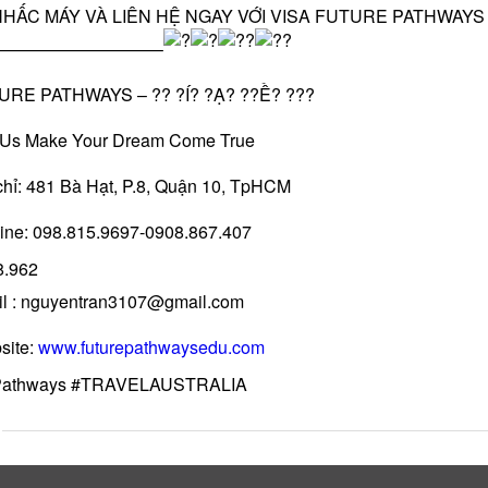
NHẤC MÁY VÀ LIÊN HỆ NGAY VỚI VISA FUTURE PATHWAYS
—————————–
URE PATHWAYS – ?? ?Í? ?Ạ? ??Ề? ???
 Us Make Your Dream Come True
hỉ: 481 Bà Hạt, P.8, Quận 10, TpHCM
ine: 098.815.9697-0908.867.407
8.962
l : nguyentran3107@gmail.com
site:
www.futurepathwaysedu.com
Pathways #TRAVELAUSTRALIA