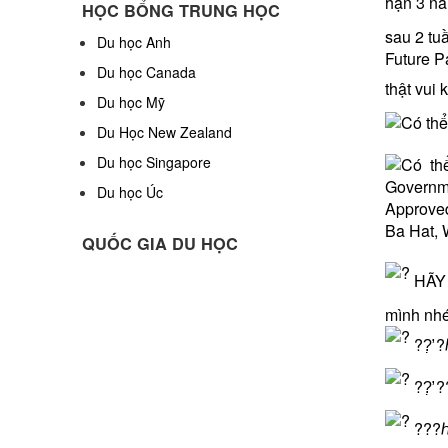
hạn 3 nă
HỌC BỔNG TRUNG HỌC
sau 2 tuầ
Du học Anh
Future P
Du học Canada
thật vui
Du học Mỹ
Du Học New Zealand
Du học Singapore
Du học Úc
QUỐC GIA DU HỌC
HÃY 
mình nhé
??̛̣ 
??̛̣ ?
???ℎ ?