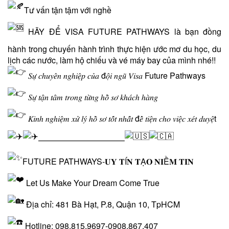
Tư vấn tận tậm với nghề
HÃY ĐỂ VISA FUTURE PATHWAYS là bạn đồng
hành trong chuyến hành trình thực hiện ước mơ du học, du
lịch các nước, làm hộ chiếu và vé máy bay của mình nhé!!
𝑆𝑢̛̣ 𝑐ℎ𝑢𝑦𝑒̂𝑛 𝑛𝑔ℎ𝑖𝑒̣̂𝑝 𝑐𝑢̉𝑎 đ𝑜̣̂𝑖 𝑛𝑔𝑢̃ 𝑉𝑖𝑠𝑎 Future Pathways
𝑆𝑢̛̣ 𝑡𝑎̣̂𝑛 𝑡𝑎̂𝑚 𝑡𝑟𝑜𝑛𝑔 𝑡𝑢̛̀𝑛𝑔 ℎ𝑜̂̀ 𝑠𝑜̛ 𝑘ℎ𝑎́𝑐ℎ ℎ𝑎̀𝑛𝑔
𝐾𝑖𝑛ℎ 𝑛𝑔ℎ𝑖𝑒̣̂𝑚 𝑥𝑢̛̉ 𝑙𝑦́ ℎ𝑜̂̀ 𝑠𝑜̛ 𝑡𝑜̂́𝑡 𝑛ℎ𝑎̂́𝑡 đ𝑒̂̉ 𝑡𝑖𝑒̣̂𝑛 𝑐ℎ𝑜 𝑣𝑖𝑒̣̂𝑐 𝑥𝑒́𝑡 𝑑𝑢𝑦𝑒̣̂t
——————————–
FUTURE PATHWAYS-𝐔𝐘 𝐓Í𝐍 𝐓Ạ𝐎 𝐍𝐈Ề𝐌 𝐓𝐈𝐍
Let Us Make Your Dream Come True
Địa chỉ: 481 Bà Hạt, P.8, Quận 10, TpHCM
Hotline: 098.815.9697-0908.867.407