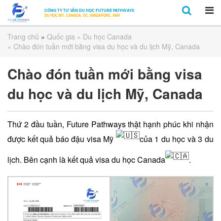
CÔNG TY TƯ VẤN DU HỌC FUTURE PATHWAYS
DU HỌC MỸ, CANADA, ÚC, SINGAPORE, ANH
Trang chủ
»
Quốc gia
»
Du học Canada
» Chào đón tuần mới bằng visa du học và du lịch Mỹ, Canada
Chào đón tuần mới bằng visa
du học và du lịch Mỹ, Canada
Thứ 2 đầu tuần, Future Pathways thật hạnh phúc khi nhận
được kết quả báo đậu visa Mỹ
của 1 du học và 3 du
lịch. Bên cạnh là kết quả visa du học Canada
.